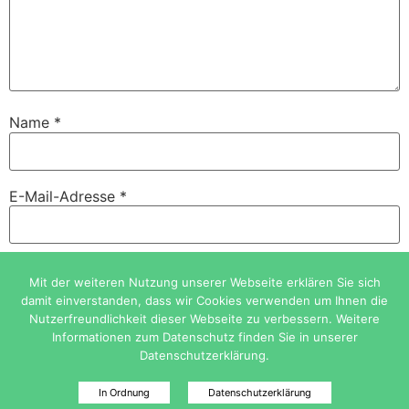
Name
*
E-Mail-Adresse
*
Website
Mit der weiteren Nutzung unserer Webseite erklären Sie sich
damit einverstanden, dass wir Cookies verwenden um Ihnen die
Nutzerfreundlichkeit dieser Webseite zu verbessern. Weitere
Informationen zum Datenschutz finden Sie in unserer
Datenschutzerklärung.
In Ordnung
Datenschutzerklärung
Mehr über Cookies erfahren